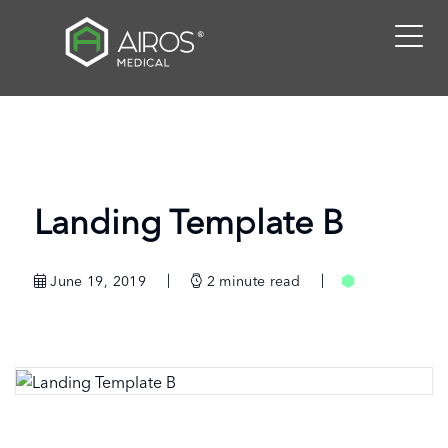
Skip
to
the
content
Landing Template B
June 19, 2019
2
minute read